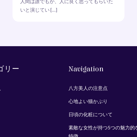
人間は誰でもが、人に良く思ってもらいた
いと演じてい […]
ゴリー
Navigation
人
八方美人の注意点
心地よい猫かぶり
日頃の化粧について
素敵な女性が持つ5つの魅力的
特徴